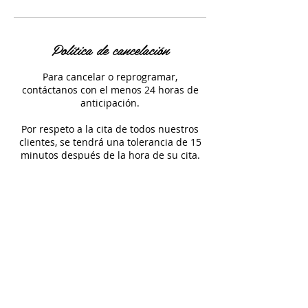
Política de cancelación
Para cancelar o reprogramar,
contáctanos con el menos 24 horas de
anticipación.
Por respeto a la cita de todos nuestros
clientes, se tendrá una tolerancia de 15
minutos después de la hora de su cita.
Datos de contacto
Gral. Plutarco Elías Calles 3204, Riberas
del Río, Guadalupe, N.L., México